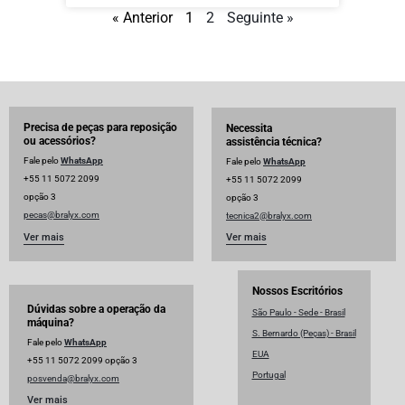
« Anterior
1
2
Seguinte »
Precisa de peças para reposição
Necessita
ou acessórios?
assistência técnica?
Fale pelo
WhatsApp
Fale pelo
WhatsApp
+55 11 5072 2099
+55 11 5072 2099
opção 3
opção 3
pecas@bralyx.com
tecnica2@bralyx.com
Ver mais
Ver mais
Nossos Escritórios
Dúvidas sobre a operação da
São Paulo - Sede - Brasil
máquina?
S. Bernardo (Peças) - Brasil
Fale pelo
WhatsApp
EUA
+55 11 5072 2099 opção 3
Portugal
posvenda@bralyx.com
Ver mais