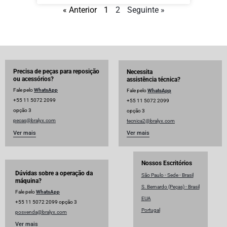
« Anterior
1
2
Seguinte »
Precisa de peças para reposição
Necessita
ou acessórios?
assistência técnica?
Fale pelo
WhatsApp
Fale pelo
WhatsApp
+55 11 5072 2099
+55 11 5072 2099
opção 3
opção 3
pecas@bralyx.com
tecnica2@bralyx.com
Ver mais
Ver mais
Nossos Escritórios
Dúvidas sobre a operação da
São Paulo - Sede - Brasil
máquina?
S. Bernardo (Peças) - Brasil
Fale pelo
WhatsApp
EUA
+55 11 5072 2099 opção 3
Portugal
posvenda@bralyx.com
Ver mais