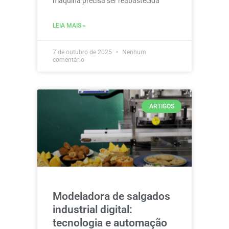
máquina precisa ser reabastecida
LEIA MAIS »
7 de outubro de 2025
Nenhum
comentário
ARTIGOS
Modeladora de salgados
industrial digital:
tecnologia e automação