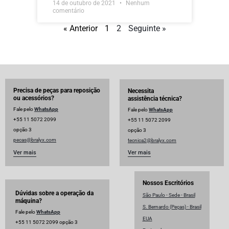
14 de outubro de 2021
Nenhum
comentário
« Anterior
1
2
Seguinte »
Precisa de peças para reposição
Necessita
ou acessórios?
assistência técnica?
Fale pelo
WhatsApp
Fale pelo
WhatsApp
+55 11 5072 2099
+55 11 5072 2099
opção 3
opção 3
pecas@bralyx.com
tecnica2@bralyx.com
Ver mais
Ver mais
Nossos Escritórios
Dúvidas sobre a operação da
São Paulo - Sede - Brasil
máquina?
S. Bernardo (Peças) - Brasil
Fale pelo
WhatsApp
EUA
+55 11 5072 2099 opção 3