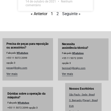
14 de outubro de 2021
Nenhum
comentário
« Anterior
1
2
Seguinte »
Precisa de peças para reposição
Necessita
ou acessórios?
assistência técnica?
Fale pelo
WhatsApp
Fale pelo
WhatsApp
+55 11 5072 2099
+55 11 5072 2099
opção 3
opção 3
pecas@bralyx.com
tecnica2@bralyx.com
Ver mais
Ver mais
Nossos Escritórios
Dúvidas sobre a operação da
São Paulo - Sede - Brasil
máquina?
S. Bernardo (Peças) - Brasil
Fale pelo
WhatsApp
EUA
+55 11 5072 2099 opção 3