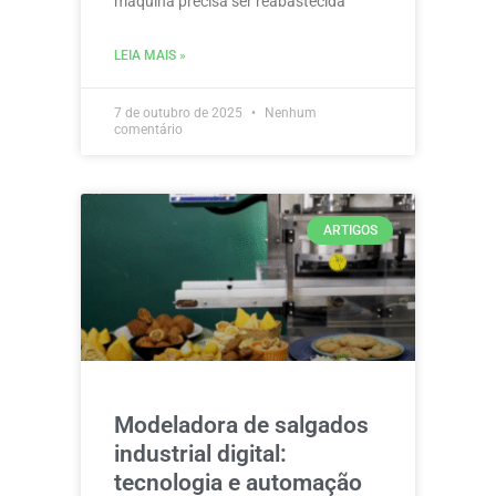
máquina precisa ser reabastecida
LEIA MAIS »
7 de outubro de 2025
Nenhum
comentário
ARTIGOS
Modeladora de salgados
industrial digital:
tecnologia e automação