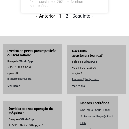
14 de outubro de 2021
Nenhum
comentário
« Anterior
1
2
Seguinte »
Precisa de peças para reposição
Necessita
ou acessórios?
assistência técnica?
Fale pelo
WhatsApp
Fale pelo
WhatsApp
+55 11 5072 2099
+55 11 5072 2099
opção 3
opção 3
pecas@bralyx.com
tecnica2@bralyx.com
Ver mais
Ver mais
Nossos Escritórios
Dúvidas sobre a operação da
São Paulo - Sede - Brasil
máquina?
S. Bernardo (Peças) - Brasil
Fale pelo
WhatsApp
EUA
+55 11 5072 2099 opção 3