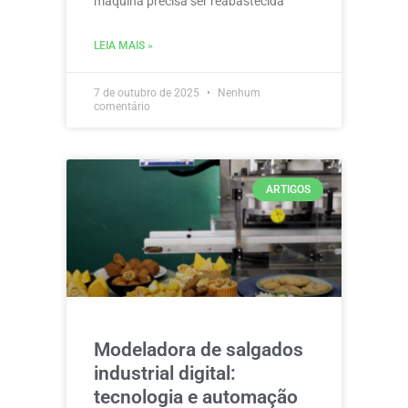
máquina precisa ser reabastecida
LEIA MAIS »
7 de outubro de 2025
Nenhum
comentário
ARTIGOS
Modeladora de salgados
industrial digital:
tecnologia e automação