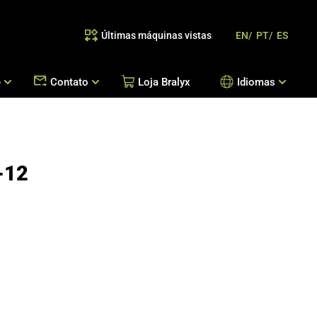
Últimas máquinas vistas
EN/
PT/
ES
e
Contato
Loja Bralyx
Idiomas
as
 Reposição de Peças / Orientação de Processos
Escritórios Bralyx
Entre em Contato
-12
Trabalhe Conosco