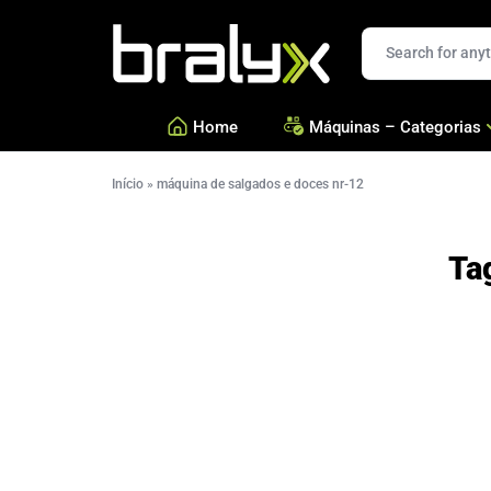
Bralyx
Home
Máquinas – Categorias
Início
»
máquina de salgados e doces nr-12
—
Salgados, Coxinhas e Doc
—
Confeitarias e Biscoitos
Ta
—
Esfihas, Pastéis e Massa 
—
Ver todas Categorias