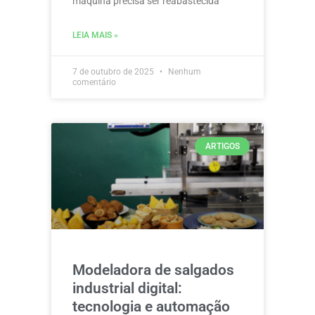
máquina precisa ser reabastecida
LEIA MAIS »
7 de outubro de 2025
Nenhum
comentário
ARTIGOS
Modeladora de salgados
industrial digital:
tecnologia e automação