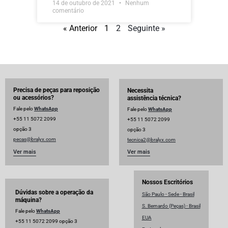
14 de outubro de 2021
Nenhum
comentário
« Anterior
1
2
Seguinte »
Precisa de peças para reposição
Necessita
ou acessórios?
assistência técnica?
Fale pelo
WhatsApp
Fale pelo
WhatsApp
+55 11 5072 2099
+55 11 5072 2099
opção 3
opção 3
pecas@bralyx.com
tecnica2@bralyx.com
Ver mais
Ver mais
Nossos Escritórios
Dúvidas sobre a operação da
São Paulo - Sede - Brasil
máquina?
S. Bernardo (Peças) - Brasil
Fale pelo
WhatsApp
EUA
+55 11 5072 2099 opção 3