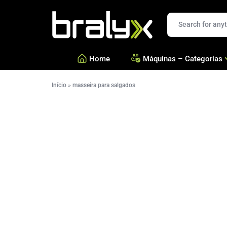
Bralyx
Home
Máquinas – Categorias
Início
»
masseira para salgados
—
Salgados, Coxinhas e Doc
—
Confeitarias e Biscoitos
—
Esfihas, Pastéis e Massa 
—
Ver todas Categorias