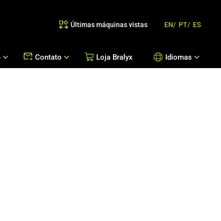
Últimas máquinas vistas
EN/
PT/
ES
e
Contato
Loja Bralyx
Idiomas
as
 Reposição de Peças / Orientação de Processos
Escritórios Bralyx
Entre em Contato
Trabalhe Conosco