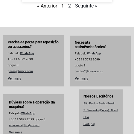
« Anterior
1
2
Seguinte »
Precisa de peças para reposição
Necessita
ou acessórios?
assistência técnica?
Fale pelo
WhatsApp
Fale pelo
WhatsApp
+55 11 5072 2099
+55 11 5072 2099
opção 3
opção 3
pecas@bralyx.com
tecnica2@bralyx.com
Ver mais
Ver mais
Nossos Escritórios
Dúvidas sobre a operação da
São Paulo - Sede - Brasil
máquina?
S. Bernardo (Peças) - Brasil
Fale pelo
WhatsApp
EUA
+55 11 5072 2099 opção 3
Portugal
posvenda@bralyx.com
Ver mais