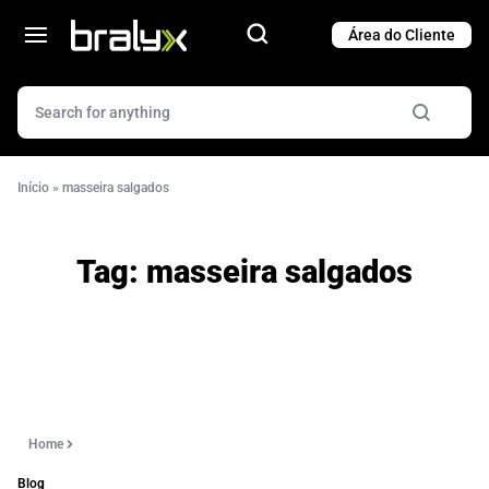
Cart
Cart
Início
»
masseira salgados
Tag:
masseira salgados
Home
Blog