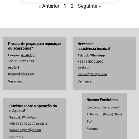
« Anterior
1
2
Seguinte »
Precisa de peças para reposição
Necessita
ou acessórios?
assistência técnica?
Fale pelo
WhatsApp
Fale pelo
WhatsApp
+55 11 5072 2099
+55 11 5072 2099
opção 3
opção 3
pecas@bralyx.com
tecnica2@bralyx.com
Ver mais
Ver mais
Nossos Escritórios
Dúvidas sobre a operação da
São Paulo - Sede - Brasil
máquina?
S. Bernardo (Peças) - Brasil
Fale pelo
WhatsApp
EUA
+55 11 5072 2099 opção 3
Portugal
posvenda@bralyx.com
Ver mais