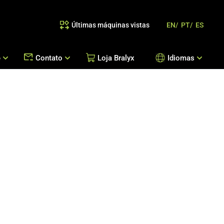
Últimas máquinas vistas
EN/
PT/
ES
e
Contato
Loja Bralyx
Idiomas
as
 Reposição de Peças / Orientação de Processos
Escritórios Bralyx
Entre em Contato
Trabalhe Conosco