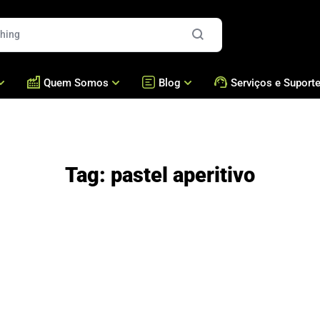
Quem Somos
Blog
Serviços e Suport
es
Quem Somos
Blog
Formadoras e Recheador
Assistência Técnica /
Presença Global
Bralyxpedia
Brigadeiros e Doces
Acessórios
Tag:
pastel aperitivo
Fresca
Nossos Números
Masseiras Cozedoras
Perguntas Frequentes
Cases
Fornos
Academia Bralyx
Nossas Máquinas
Empanadeiras
Nossa Produção
Fritadeiras