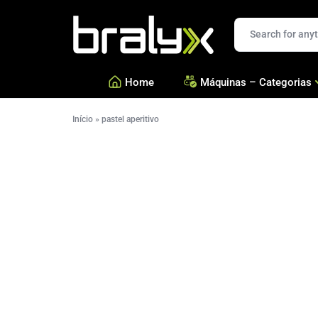
Bralyx
Home
Máquinas – Categorias
Início
»
pastel aperitivo
—
Salgados, Coxinhas e Doc
—
Confeitarias e Biscoitos
—
Esfihas, Pastéis e Massa 
—
Ver todas Categorias