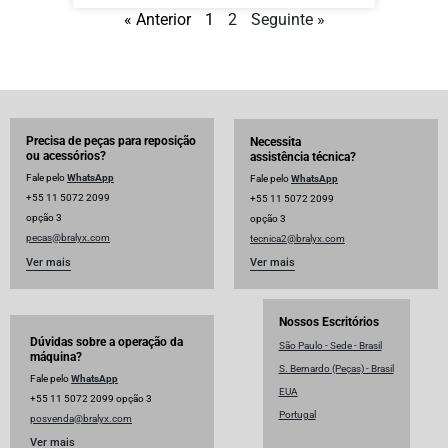
« Anterior
1
2
Seguinte »
Precisa de peças para reposição
Necessita
ou acessórios?
assistência técnica?
Fale pelo
WhatsApp
Fale pelo
WhatsApp
+55 11 5072 2099
+55 11 5072 2099
opção 3
opção 3
pecas@bralyx.com
tecnica2@bralyx.com
Ver mais
Ver mais
Nossos Escritórios
Dúvidas sobre a operação da
São Paulo - Sede - Brasil
máquina?
S. Bernardo (Peças) - Brasil
Fale pelo
WhatsApp
EUA
+55 11 5072 2099 opção 3
Portugal
posvenda@bralyx.com
Ver mais