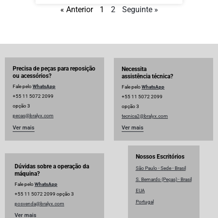
« Anterior
1
2
Seguinte »
Precisa de peças para reposição
Necessita
ou acessórios?
assistência técnica?
Fale pelo
WhatsApp
Fale pelo
WhatsApp
+55 11 5072 2099
+55 11 5072 2099
opção 3
opção 3
pecas@bralyx.com
tecnica2@bralyx.com
Ver mais
Ver mais
Nossos Escritórios
Dúvidas sobre a operação da
São Paulo - Sede - Brasil
máquina?
S. Bernardo (Peças) - Brasil
Fale pelo
WhatsApp
EUA
+55 11 5072 2099 opção 3
Portugal
posvenda@bralyx.com
Ver mais