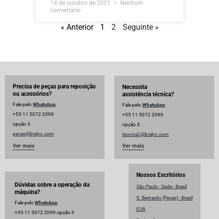
14 de outubro de 2021
Nenhum
comentário
« Anterior
1
2
Seguinte »
Precisa de peças para reposição
Necessita
ou acessórios?
assistência técnica?
Fale pelo
WhatsApp
Fale pelo
WhatsApp
+55 11 5072 2099
+55 11 5072 2099
opção 3
opção 3
pecas@bralyx.com
tecnica2@bralyx.com
Ver mais
Ver mais
Nossos Escritórios
Dúvidas sobre a operação da
São Paulo - Sede - Brasil
máquina?
S. Bernardo (Peças) - Brasil
Fale pelo
WhatsApp
EUA
+55 11 5072 2099 opção 3