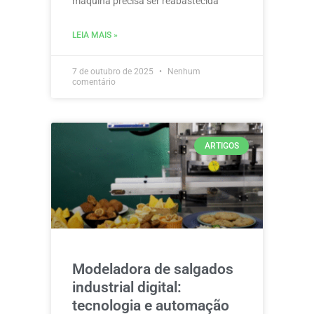
máquina precisa ser reabastecida
LEIA MAIS »
7 de outubro de 2025
Nenhum
comentário
ARTIGOS
Modeladora de salgados
industrial digital:
tecnologia e automação