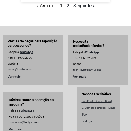
« Anterior
1
2
Seguinte »
Precisa de peças para reposição
Necessita
ou acessórios?
assistência técnica?
Fale pelo
WhatsApp
Fale pelo
WhatsApp
+55 11 5072 2099
+55 11 5072 2099
opção 3
opção 3
pecas@bralyx.com
tecnica2@bralyx.com
Ver mais
Ver mais
Nossos Escritórios
Dúvidas sobre a operação da
São Paulo - Sede - Brasil
máquina?
S. Bernardo (Peças) - Brasil
Fale pelo
WhatsApp
EUA
+55 11 5072 2099 opção 3
Portugal
posvenda@bralyx.com
Ver mais