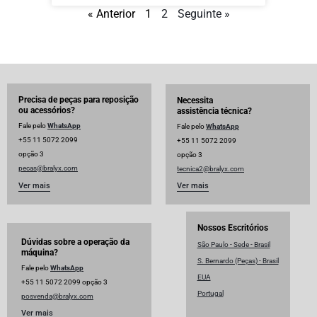
« Anterior
1
2
Seguinte »
Precisa de peças para reposição
Necessita
ou acessórios?
assistência técnica?
Fale pelo
WhatsApp
Fale pelo
WhatsApp
+55 11 5072 2099
+55 11 5072 2099
opção 3
opção 3
pecas@bralyx.com
tecnica2@bralyx.com
Ver mais
Ver mais
Nossos Escritórios
Dúvidas sobre a operação da
São Paulo - Sede - Brasil
máquina?
S. Bernardo (Peças) - Brasil
Fale pelo
WhatsApp
EUA
+55 11 5072 2099 opção 3
Portugal
posvenda@bralyx.com
Ver mais