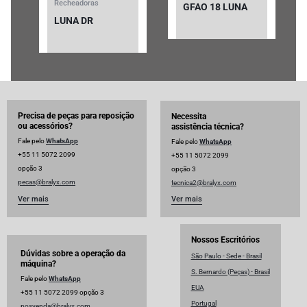
Recheadoras
GFAO 18 LUNA
LUNA DR
Precisa de peças para reposição
Necessita
ou acessórios?
assistência técnica?
Fale pelo
WhatsApp
Fale pelo
WhatsApp
+55 11 5072 2099
+55 11 5072 2099
opção 3
opção 3
pecas@bralyx.com
tecnica2@bralyx.com
Ver mais
Ver mais
Nossos Escritórios
Dúvidas sobre a operação da
São Paulo - Sede - Brasil
máquina?
S. Bernardo (Peças) - Brasil
Fale pelo
WhatsApp
EUA
+55 11 5072 2099 opção 3
Portugal
posvenda@bralyx.com