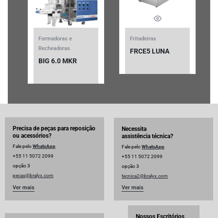
Formadoras e
Fritadeiras
Recheadoras
FRCE5 LUNA
BIG 6.0 MKR
Precisa de peças para reposição
Necessita
ou acessórios?
assistência técnica?
Fale pelo
WhatsApp
Fale pelo
WhatsApp
+55 11 5072 2099
+55 11 5072 2099
opção 3
opção 3
pecas@bralyx.com
tecnica2@bralyx.com
Ver mais
Ver mais
Nossos Escritórios