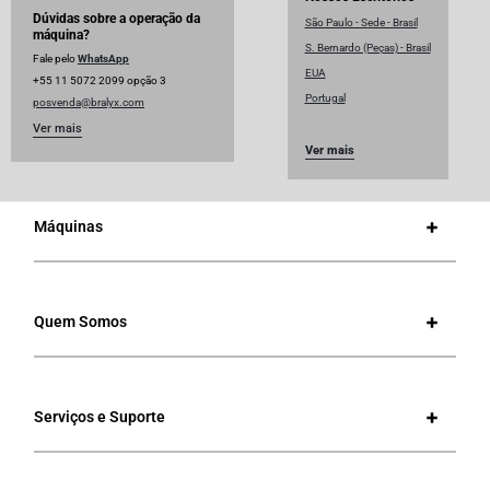
Dúvidas sobre a operação da
São Paulo - Sede - Brasil
máquina?
S. Bernardo (Peças) - Brasil
Fale pelo
WhatsApp
EUA
+55 11 5072 2099 opção 3
Portugal
posvenda@bralyx.com
Ver mais
Ver mais
Máquinas
Quem Somos
Serviços e Suporte