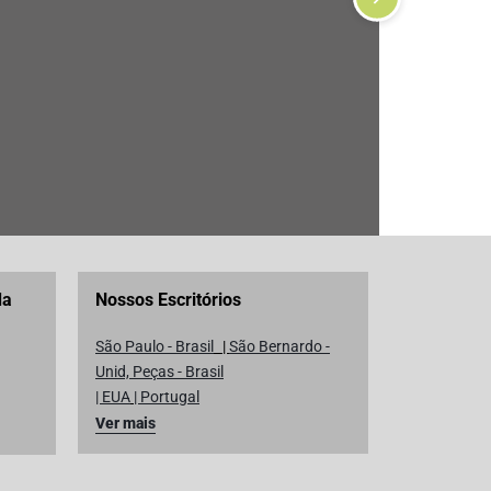
Formadoras e Recheadoras
PICCOLINA
da
Nossos Escritórios
São Paulo - Brasil
|
São Bernardo -
Unid, Peças - Brasil
| EUA
|
Portugal
Ver mais