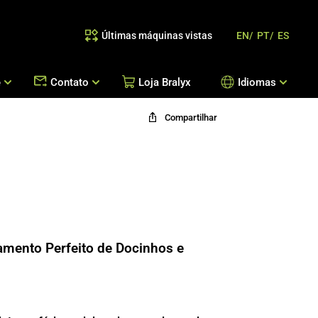
Últimas máquinas vistas
EN/
PT/
ES
e
Contato
Loja Bralyx
Idiomas
Compartilhar
as
 Reposição de Peças / Orientação de Processos
Escritórios Bralyx
Entre em Contato
Trabalhe Conosco
mento Perfeito de Docinhos e