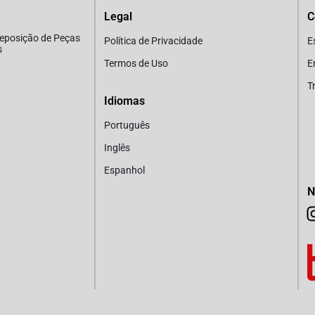
Legal
C
Reposição de Peças
Política de Privacidade
E
s
Termos de Uso
E
T
Idiomas
Português
Inglês
Espanhol
N