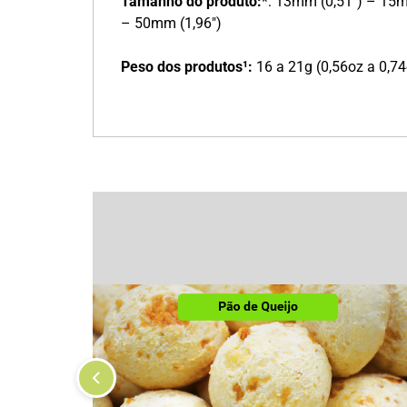
Tamanho do produto:
*: 13mm (0,51″) – 15
– 50mm (1,96″)
Peso dos produtos¹:
16 a 21g (0,56oz a 0,74