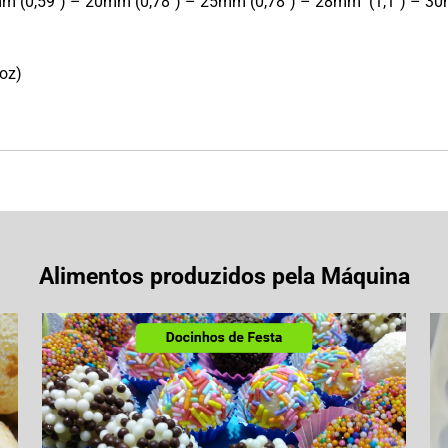
mm (0,59″) – 20mm (0,78″) – 25mm (0,78″) – 28mm (1,1″) – 30
oz)
Alimentos produzidos pela Máquina