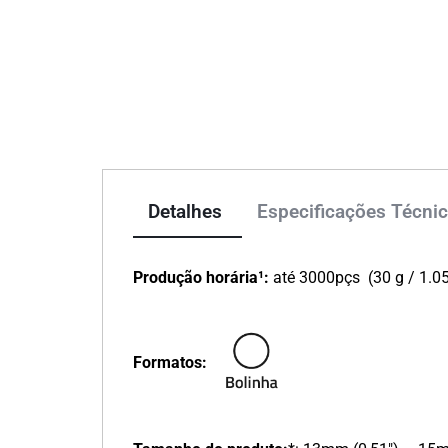
Detalhes
Especificações Técni
Produção horária¹:
até 3000pçs (30 g / 1.0
Formatos: