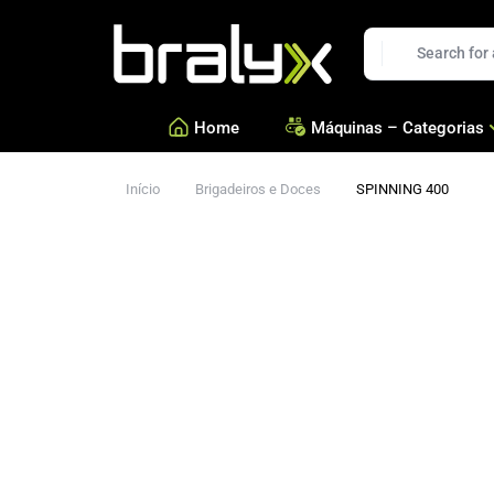
Bralyx
Home
Máquinas – Categorias
Início
Brigadeiros e Doces
SPINNING 400
—
Salgados, Coxinhas e Doc
—
Confeitarias e Biscoitos
—
Esfihas, Pastéis e Massa 
—
Ver todas Categorias