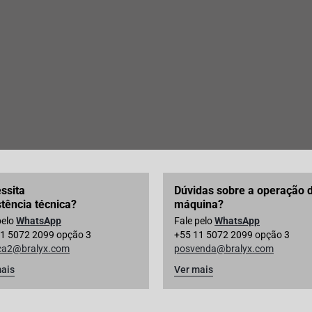
iras
Todos os produtos
C LUNA
Máquina de Salgados Luna
ssita
Dúvidas sobre a operação 
stência técnica?
máquina?
pelo
WhatsApp
Fale pelo
WhatsApp
1 5072 2099 opção 3
+55 11 5072 2099 opção 3
ica2@bralyx.com
posvenda@bralyx.com
ais
Ver mais